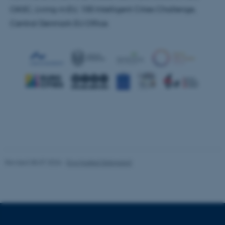
These cookies make it
OASC, Living-in.EU, 100 Intelligent Cities Challenge,
possible to use basic website
Central Denmark EU Office.
functionality, e.g. navigation
etc. The website does not
work without these cookies.
Name
Provider / Domain
be_typo_user
TYPO3 Association
.au.dk
Revised 08.07.2026
-
Eva Husted Dalsgaard
fe_typo_user
Typo3 Association
.au.dk