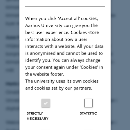
klimaneutrale og smarte byer, fokuserer på
klimaneutrale, smarte byer, hvordan kommer danske
When you click 'Accept all' cookies,
byer med og hvad kræver det
Aarhus University can give you the
best user experience. Cookies store
Aase Nyegaard
,
der er formand for teknik- og
information about how a user
miljøudvalget i Sønderborg Kommune og tidligere
interacts with a website. All your data
is anonymised and cannot be used to
borgmester fortæller om Sønderborgs arbejde mod
identify you. You can always change
klimaneutralitet i 2029 og deres roadmap for at nå i
your consent again under ‘Cookies' in
mål
the website footer.
The university uses its own cookies
Martin Brynskov
, der er leder af Center for Digitale
and cookies set by our partners.
Omstilling i Byer og Samfund, DITCOM, på Aarhus
Universitet fortæller om hvilke muligheder, der ligger i
digitalisering og hvordan en by griber dem
STRICTLY
STATISTIC
NECESSARY
Webinaret modereres af
Niels Højberg
, stadsdirektør i