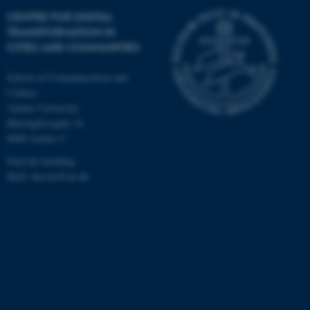
CENTRE FOR DIGITAL
TRANSFORMATION IN
CITIES AND COMMUNITIES
School of Communication and
Culture
Aarhus University
Helsingforsgade 14
8000 Aarhus C
Find the building
Mail: ditcom@au.dk