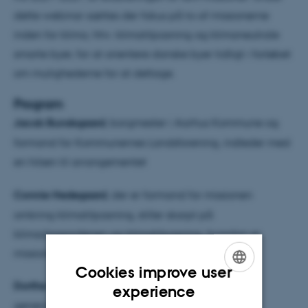
dette webinar sættes der fokus på to af missionerne
inden for klima, hhv. klimatilpasning og klimaneutrale
smarte byer, for at orientere danske byer tidligt i forløbet
om mulighederne for at deltage.
Program
Jacob Bundsgaard
, borgmester i Aarhus Kommune og
formand for Kommunernes Landsforening, indleder med
en hilsen til arrangementet
Connie Hedegaard
, der er formand for missionen
omkring klimatilpasning, stiller skarpt på
klimadagsordenen og klimatilpasning, hvordan er
missionen tænkt og hvem kan deltage
Cookies improve user
ENGLISH
Dorthe Nielsen
, vicedirektør i EUROCITIES, hvis
experience
generalsekretær er medlem af missionen omkring
DANISH