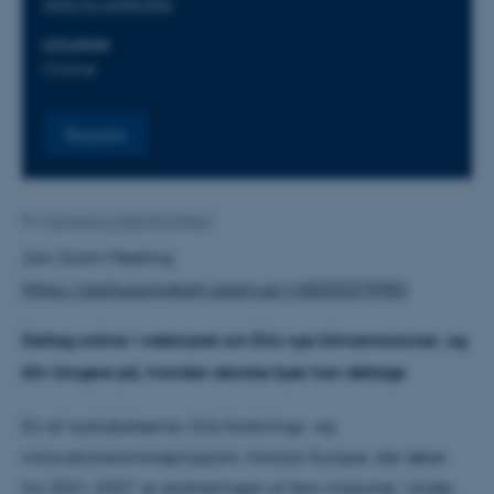
Add to calendar
LOCATION
Online
Register
By
Margrete Lodahl Rolighed
Join Zoom Meeting
https://aarhusuniversity.zoom.us/j/65033379983
Deltag online i webinaret om EUs nye klimamissioner, og
bliv klogere på, hvordan danske byer kan deltage
En af nyskabelserne i EUs forsknings- og
innovationsrammeprogram, Horizon Europe, der løber
fra 2021-2027, er etableringen af fem missioner. Under